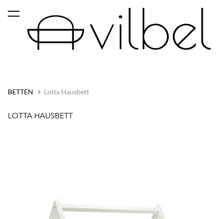
wurde dem
Warenkorb
Warenkorb ansehen
hinzugefügt..
BETTEN
Lotta Hausbett
LOTTA HAUSBETT