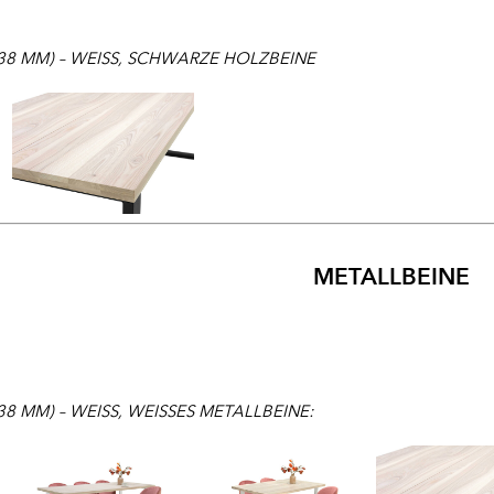
38 MM) – WEISS, SCHWARZE HOLZBEINE
METALLBEINE
38 MM) – WEISS, WEISSES METALLBEINE: