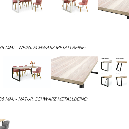
38 MM) – WEISS, SCHWARZ METALLBEINE:
38 MM) – NATUR, SCHWARZ METALLBEINE: