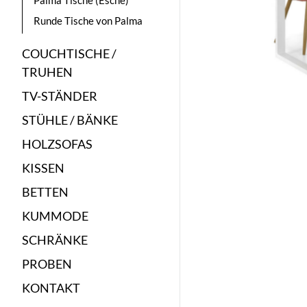
Palma Tische (Esche)
Runde Tische von Palma
COUCHTISCHE /
TRUHEN
TV-STÄNDER
STÜHLE / BÄNKE
HOLZSOFAS
KISSEN
BETTEN
KUMMODE
SCHRÄNKE
PROBEN
KONTAKT